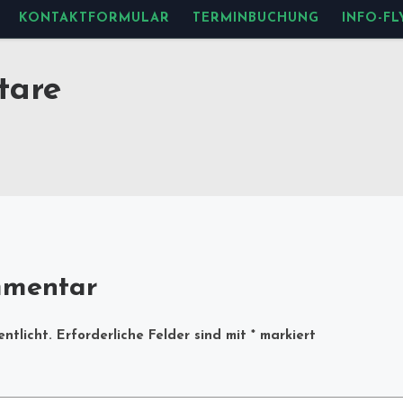
KONTAKTFORMULAR
TERMINBUCHUNG
INFO-FL
tare
mmentar
ntlicht.
Erforderliche Felder sind mit
*
markiert